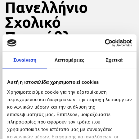
Πανελλήνιο
Σχολικό
Πρωτάθλημα
Ξιφασκίας
μαθητών Λυκείου
Συναίνεση
Λεπτομέρειες
Σχετικά
Αυτή η ιστοσελίδα χρησιμοποιεί cookies
Με δυο αθλητές του συμμετείχε ο ΠΑΣ ΓΙΑΝΝΙΝΑ στο
πανελλήνιο σχολικό πρωτάθλημα ξιφασκίας που
Χρησιμοποιούμε cookie για την εξατομίκευση
περιεχομένου και διαφημίσεων, την παροχή λειτουργιών
διεξήχθη στην Αθήνα τις 6 Μαΐου 2022. Ο Βαγγέλης
κοινωνικών μέσων και την ανάλυση της
Παπαϊωάννου και ο Μανδέλος Γεώργιος έφτασαν μια
επισκεψιμότητάς μας. Επιπλέον, μοιραζόμαστε
ανάσα από τα μετάλλια αφου αποκλείστηκαν στην
πληροφορίες που αφορούν τον τρόπο που
προημιτελική φάση απο το μετέπειτα ζευγάρι του τελικού
χρησιμοποιείτε τον ιστότοπό μας με συνεργάτες
των αγώνων.
κοινωνικών μέσων, διαφήμισης και αναλύσεων, οι