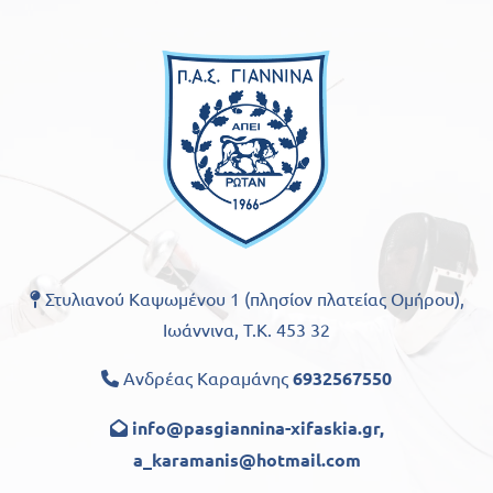
Στυλιανού Καψωμένου 1 (πλησίον πλατείας Ομήρου),

Ιωάννινα, Τ.Κ. 453 32
Ανδρέας Καραμάνης
6932567550

info@pasgiannina-xifaskia.gr
,

a_karamanis@hotmail.com